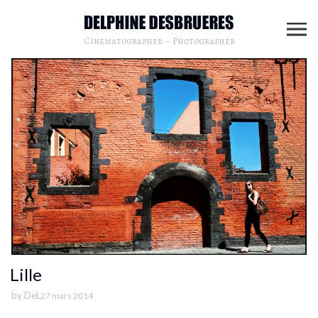
Cinematographer – Photographer
Lille
by
DeL
27 mars 2014