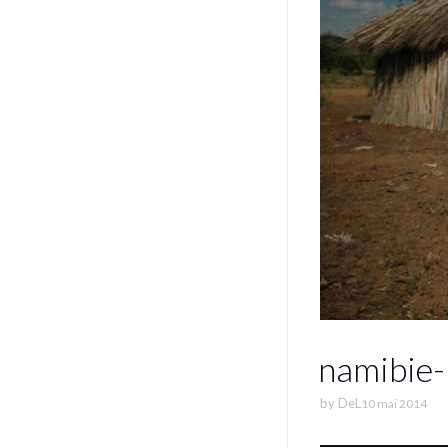
namibie
by
DeL
10 mai 2014