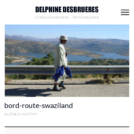
Cinematographer – Photographer
bord-route-swaziland
by
DeL
11 mai 2014