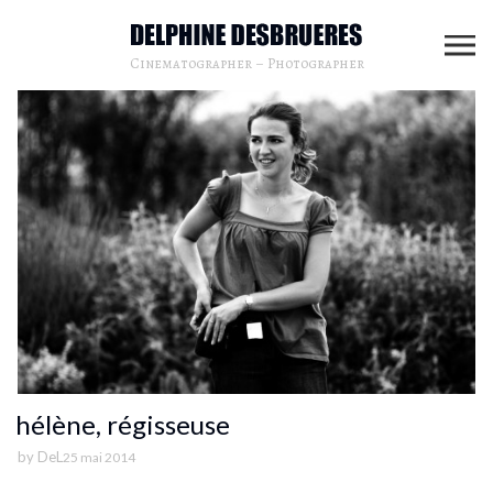
Cinematographer – Photographer
hélène, régisseuse
by
DeL
25 mai 2014