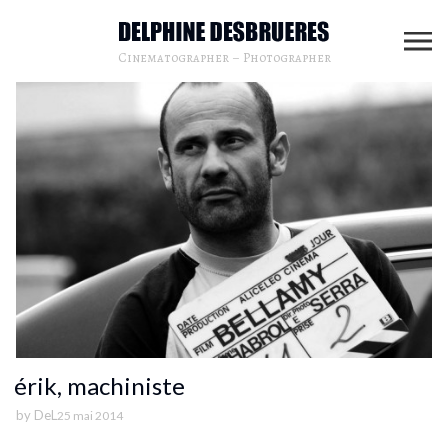
Cinematographer – Photographer
érik, machiniste
by
DeL
25 mai 2014