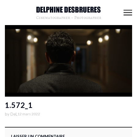
Cinematographer – Photographer
1.572_1
by
DeL
12 mars 2022
LAISSER UN COMMENTAIRE